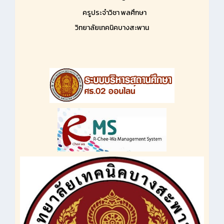
ครูประจำวิชา พลศึกษา
วิทยาลัยเทคนิคบางสะพาน