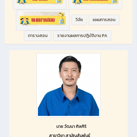
วิจัย
แผนการสอน
ตารางสอน
รายงานผลการปฎิบัติงาน PA
นาย วัฒนา ศิลศิริ
สาขาวิชา สามัญสัมพันธ์