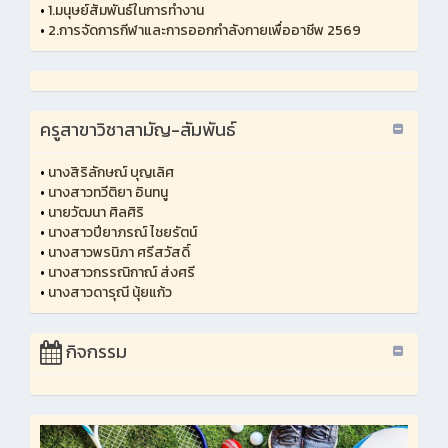
•
1.มนุษย์สัมพันธ์ในการทำงาน
•
2.การจัดการกีฬาและการออกกำลังกายเพื่ออาชีพ 2569
ครูสาขาวิชาสามัญ-สัมพันธ์
•
นางสิริลักษณ์ บุญเลิศ
•
นางสาวทวีติยา อินทนู
•
นายวัฒนา ศิลศิริ
•
นางสาวปียาภรณ์ ไชยรัตน์
•
นางสาวพรนิภา ศรีสวัสดิ์
•
นางสาวกรรณิกาณ์ ส่งศรี
•
นางสาวดารุณี นุ้ยแก้ว
กิจกรรม