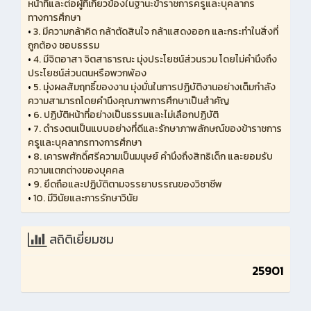
หน้าที่และต่อผู้ที่เกี่ยวข้องในฐานะข้าราชการครูและบุคลากร
ทางการศึกษา
•
3. มีความกล้าคิด กล้าตัดสินใจ กล้าแสดงออก และกระทำในสิ่งที่
ถูกต้อง ชอบธรรม
•
4. มีจิตอาสา จิตสาธารณะ มุ่งประโยชน์ส่วนรวม โดยไม่คำนึงถึง
ประโยชน์ส่วนตนหรือพวกพ้อง
•
5. มุ่งผลสัมฤทธิ์ของงาน มุ่งมั่นในการปฏิบัติงานอย่างเต็มกำลัง
ความสามารถโดยคำนึงคุณภาพการศึกษาเป็นสำคัญ
•
6. ปฏิบัติหน้าที่อย่างเป็นธรรมและไม่เลือกปฏิบัติ
•
7. ดำรงตนเป็นแบบอย่างที่ดีและรักษาภาพลักษณ์ของข้าราชการ
ครูและบุคลากรทางการศึกษา
•
8. เคารพศักดิ์ศรีความเป็นมนุษย์ คำนึงถึงสิทธิเด็ก และยอมรับ
ความแตกต่างของบุคคล
•
9. ยึดถือและปฏิบัติตามจรรยาบรรณของวิชาชีพ
•
10. มีวินัยและการรักษาวินัย
สถิติเยี่ยมชม
25901